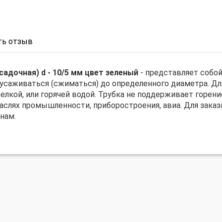
ь отзыв
адочная) d - 10/5 мм цвет зеленый
- представляет собо
усаживаться (сжиматься) до определенного диаметра. Дл
кой, или горячей водой. Трубка не поддерживает горение
раслях промышленности, приборостроения, авиа. Для зака
нам.