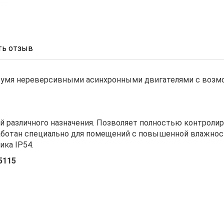
ь отзыв
двумя нереверсивными асинхронными двигателями с воз
й различного назначения. Позволяет полностью контроли
аботан специально для помещений с повышенной влажност
ика IP54.
5115