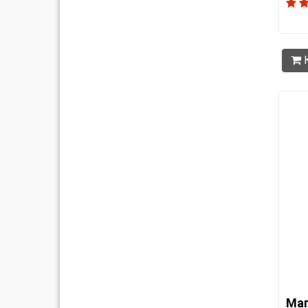
К
Маг