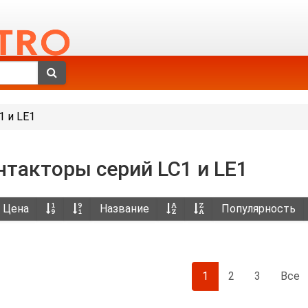
1 и LE1
нтакторы серий LC1 и LE1
Цена
Название
Популярность
1
2
3
Все