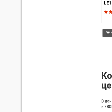
LE1
К
Ко
це
В дан
и 380