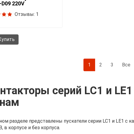
-D09 220V
Отзывы: 1
упить
1
2
3
Все
нтакторы серий LC1 и LE
нам
ном разделе представлены пускатели серии LC1 и LE1 с кат
В, в корпусе и без корпуса.