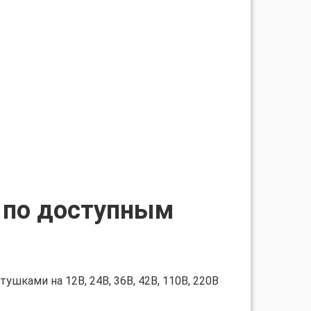
1 по доступным
ушками на 12В, 24В, 36В, 42В, 110В, 220В