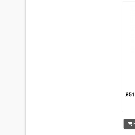
Я51
К