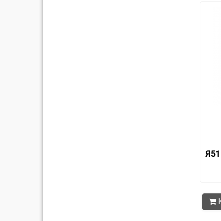
Я51
К