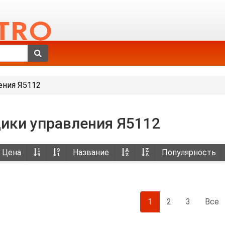
ения Я5112
ики управления Я5112
Цена
Название
Популярность
1
2
3
Все