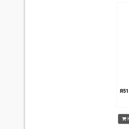
Я51
К